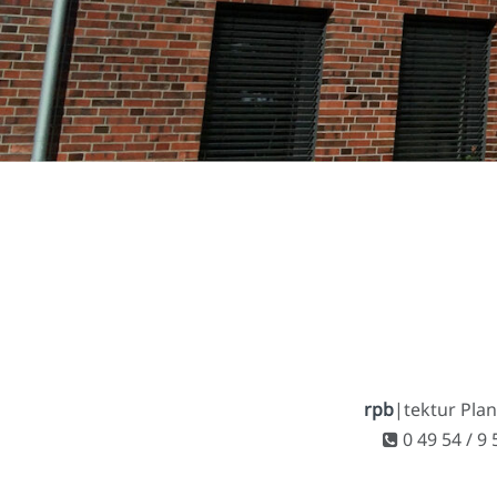
rpb
|tektur Pla
0 49 54 / 9 