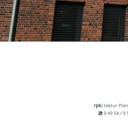
rpb
|tektur Pla
0 49 54 / 9 